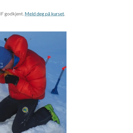
NF godkjent.
Meld deg på kurset
.