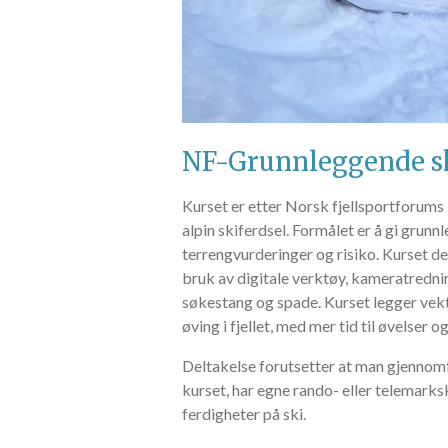
NF-Grunnleggende s
Kurset er etter Norsk fjellsportforums
alpin skiferdsel. Formålet er å gi grun
terrengvurderinger og risiko. Kurset de
bruk av digitale verktøy, kameratredn
søkestang og spade. Kurset legger vekt
øving i fjellet, med mer tid til øvelser o
Deltakelse forutsetter at man gjennomf
kurset, har egne rando- eller telemark
ferdigheter på ski.