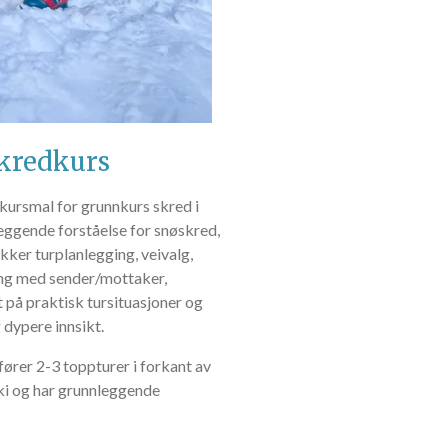
kredkurs
 kursmal for grunnkurs skred i
nleggende forståelse for snøskred,
kker turplanlegging, veivalg,
ing med sender/mottaker,
 på praktisk tursituasjoner og
g dypere innsikt.
ører 2-3 toppturer i forkant av
ski og har grunnleggende