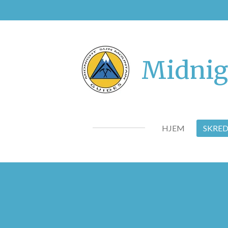
Gå
til
hovedinnhold
Midnig
HJEM
SKRE