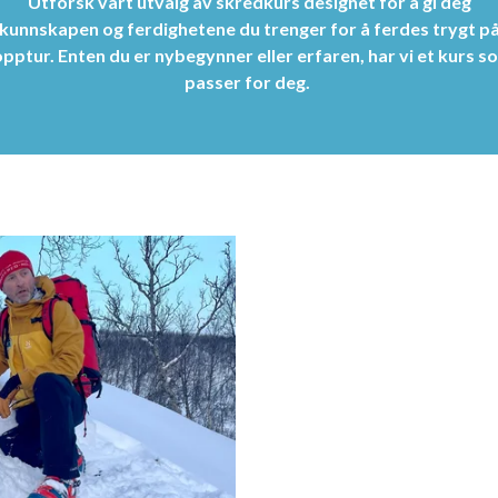
Utforsk vårt utvalg av skredkurs designet for å gi deg
kunnskapen og ferdighetene du trenger for å ferdes trygt p
opptur. Enten du er nybegynner eller erfaren, har vi et kurs s
passer for deg.