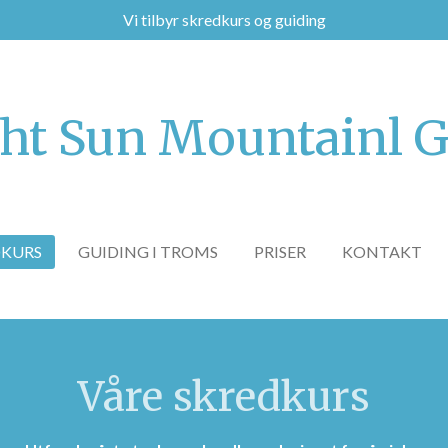
Vi tilbyr skredkurs og guiding
ht Sun Mountainl 
DKURS
GUIDING I TROMS
PRISER
KONTAKT
Våre skredkurs