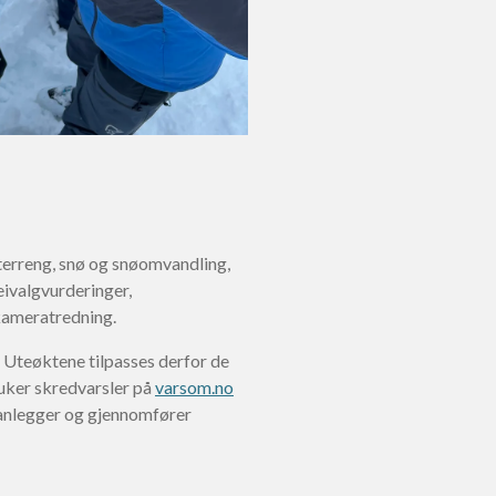
terreng, snø og snøomvandling,
ivalgvurderinger,
kameratredning.
. Uteøktene tilpasses derfor de
bruker skredvarsler på
varsom.no
lanlegger og gjennomfører